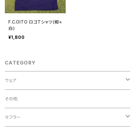
F.C.OITO ロゴTシャツ(紺×
白)
¥1,800
CATEGORY
ウェア
OCFC
その他
ピンク
F.C.OITO
マフラー
紺
ピンク