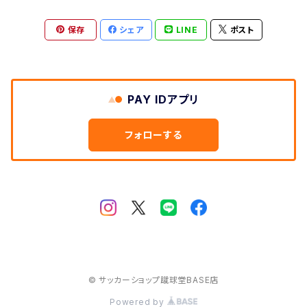
PLAYERS
OCFC
保存
シェア
LINE
ポスト
白
紺
ピンク
ピンク
ULTRAS
黒
白
紺
紺
PAY IDアプリ
白
フォローする
© サッカーショップ蹴球堂BASE店
Powered by