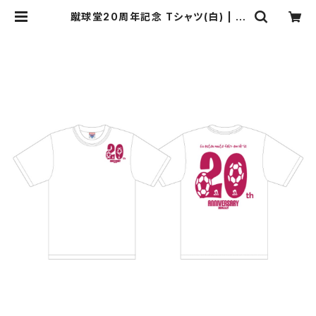
蹴球堂20周年記念 Tシャツ(白) | サ
ッカーショップ蹴球堂BASE店