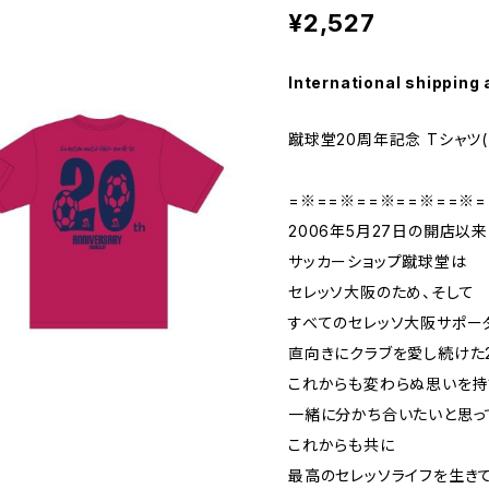
¥2,527
International shipping 
蹴球堂20周年記念 Tシャツ(
=※==※==※==※==※=
2006年5月27日の開店以来
サッカーショップ蹴球堂は
セレッソ大阪のため、そして
すべてのセレッソ大阪サポー
直向きにクラブを愛し続けた
これからも変わらぬ思いを持
一緒に分かち合いたいと思っ
これからも共に
最高のセレッソライフを生き