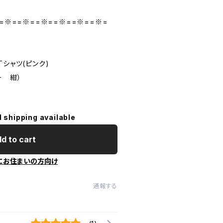
=※==※==※==※==※==※=
Tシャツ(ピンク)
ー 紺）
l shipping available
d to cart
にお住まいの方向け
通報する