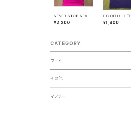
NEVER STOP,NEVER
F.C.OITO ロ
GIVE UP Tシャツ（ピン
(紺×白)
¥2,200
¥1,800
ク）
CATEGORY
ウェア
OCFC
その他
ピンク
F.C.OITO
マフラー
紺
ピンク
PLAYERS
OCFC
白
紺
ピンク
ピンク