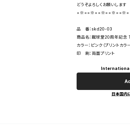
どうぞよろしくお願いします
=※==※==※==※==※=
品 番：skd20-03
商品名：蹴球堂20周年記念 
カラー：ピンク（プリントカラ
印 刷：両面プリント
Internationa
Ad
日本国内