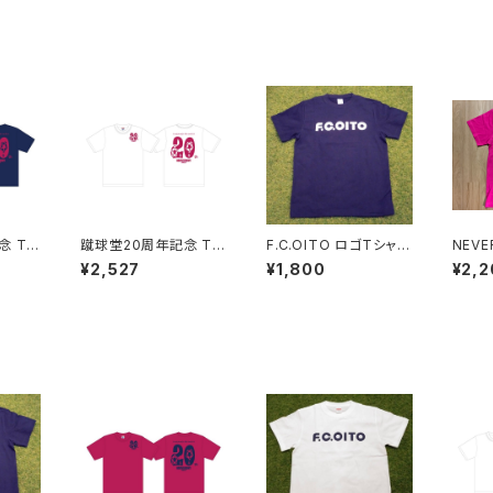
念 Tシ
蹴球堂20周年記念 Tシ
F.C.OITO ロゴTシャツ
NEVE
ャツ(白)
(紺×白)
GIVE
¥2,527
¥1,800
¥2,2
ク）