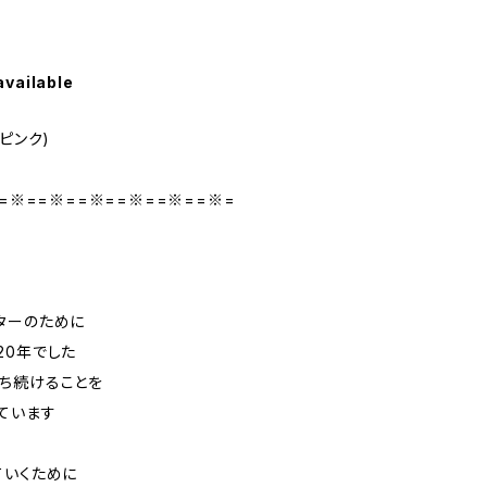
available
ピンク)
=※==※==※==※==※==※=
ターのために
20年でした
ち続けることを
ています
ていくために