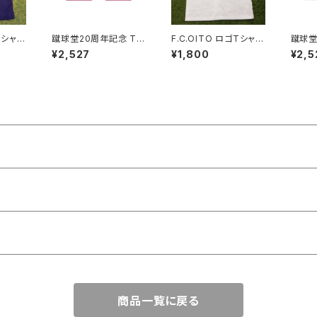
ゴTシャツ
蹴球堂20周年記念 Tシ
F.C.OITO ロゴTシャツ
蹴球堂
ャツ(ピンク)
(白×紺)
ャツ(白
¥2,527
¥1,800
¥2,5
商品一覧に戻る