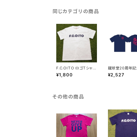
同じカテゴリの商品
F.C.OITO ロゴTシャツ
蹴球堂20周年記
(白×紺)
ャツ(紺)
¥1,800
¥2,527
その他の商品