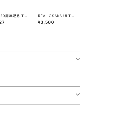
20周年記念 Tシ
REAL OSAKA ULTRA
)
S マフラー（紺）
27
¥3,500