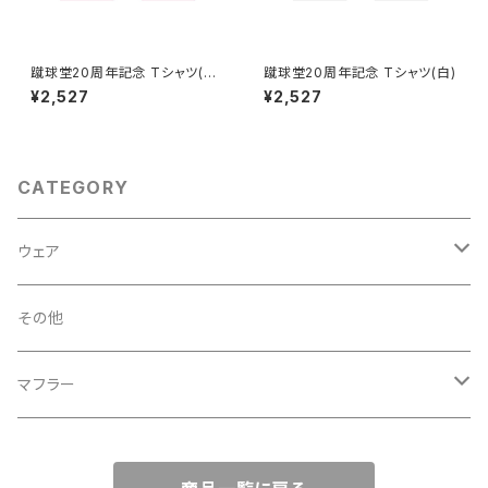
蹴球堂20周年記念 Tシャツ(ピ
蹴球堂20周年記念 Tシャツ(白)
ンク)
¥2,527
¥2,527
CATEGORY
ウェア
OCFC
その他
ピンク
F.C.OITO
マフラー
紺
ピンク
PLAYERS
OCFC