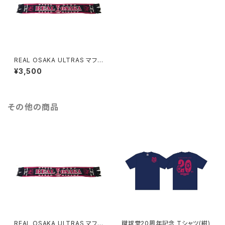
REAL OSAKA ULTRAS マフラ
ー（紺）
¥3,500
その他の商品
REAL OSAKA ULTRAS マフラ
蹴球堂20周年記念 Tシャツ(紺)